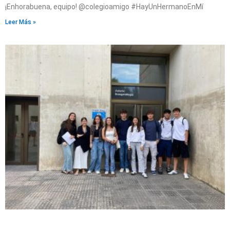
¡Enhorabuena, equipo! @colegioamigo #HayUnHermanoEnMí
Leer Más »