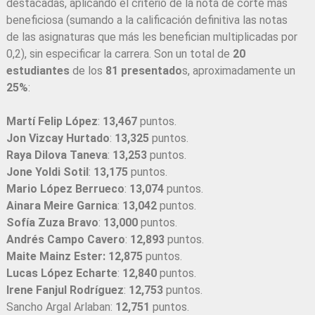
destacadas, aplicando el criterio de la nota de corte más
beneficiosa (sumando a la calificación definitiva las notas
de las asignaturas que más les benefician multiplicadas por
0,2), sin especificar la carrera. Son un total de
20
estudiantes
de los
81 presentado
s, aproximadamente un
25%
:
Martí Felip López
:
13,467
puntos.
Jon Vizcay Hurtado
:
13,325
puntos.
Raya Dilova Taneva
:
13,253
puntos.
Jone Yoldi Sotil
:
13,175
puntos.
Mario López Berrueco
:
13,074
puntos.
Ainara Meire Garnica
:
13,042
puntos.
Sofía Zuza Bravo
:
13,000
puntos.
Andrés Campo Cavero
:
12,893
puntos.
Maite Mainz Ester:
12,875
puntos.
Lucas López Echarte
:
12,840
puntos.
Irene Fanjul Rodríguez
:
12,753
puntos.
Sancho Argal Arlaban:
12,751
puntos.