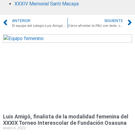
XXXIV Memorial Santi Macaya
ANTERIOR
SIGUIENTE
El equipo del colegio Luis Amigó participa en la fase nacional del campeonato de Trackathlon
Cómo afrontar la PAU con éxito: claves para conseguir la mejor nota
Luis Amigó, finalista de la modalidad femenina del
XXXIX Torneo Interescolar de Fundación Osasuna
enero 4, 2022