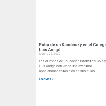
Robo de un Kandinsky en el Coleg
Luis Amigó
febrero 25, 2020
Los alumnos de Educación Infantil del Coleg
Luis Amigó han vivido una aventura
apasionante estos días en sus aulas.
Leer Más »