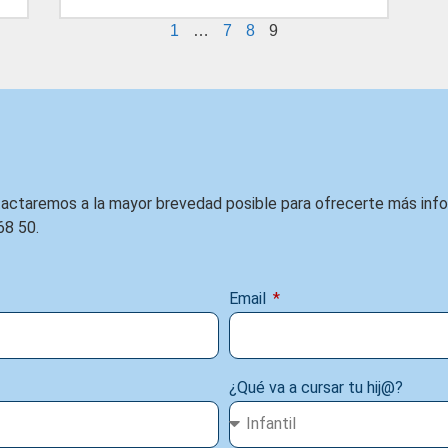
1
…
7
8
9
ntactaremos a la mayor brevedad posible para ofrecerte más inf
68 50.
Email
¿Qué va a cursar tu hij@?