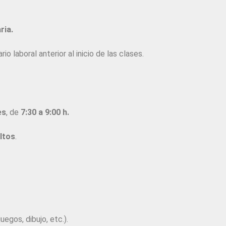
ria.
io laboral anterior al inicio de las clases.
es
, de
7:30 a 9:00 h.
ltos
.
juegos, dibujo, etc.).