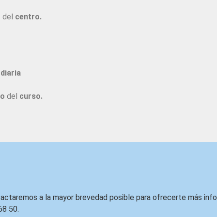
o
del
centro.
diaria
to
del
curso.
ntactaremos a la mayor brevedad posible para ofrecerte más inf
68 50.